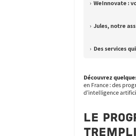
›
WeInnovate : vo
›
Jules, notre ass
›
Des services qu
Découvrez quelques 
en France : des prog
d’intelligence artif
LE PROG
TREMPLI