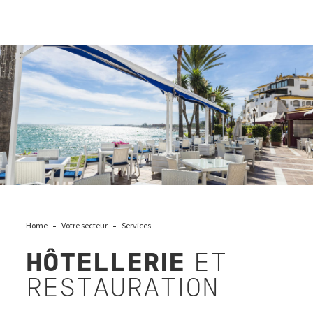
hotellerie et restauration
Home
Votre secteur
Services
HÔTELLERIE
ET
RESTAURATION