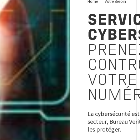
Home
Votre Besoin
SERVI
CYBER
PRENE
CONTR
VOTRE
NUMÉR
La cybersécurité est
secteur, Bureau Ver
les protéger.