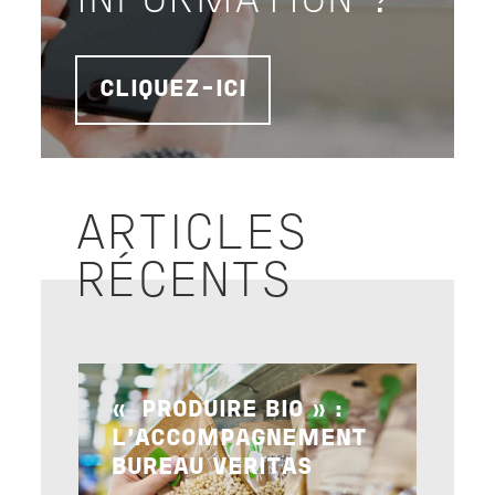
INFORMATION ?
CLIQUEZ-ICI
ARTICLES
RÉCENTS
Image
« PRODUIRE BIO » :
L’ACCOMPAGNEMENT
BUREAU VERITAS