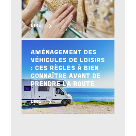
LIRE
Image
AMÉNAGEMENT DES
VÉHICULES DE LOISIRS
: CES RÈGLES À BIEN
CONNAÎTRE AVANT DE
PRENDRE LA ROUTE
LIRE