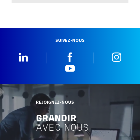
SUIVEZ-NOUS
Linkedin
Facebook
Insta
YouTube
REJOIGNEZ-NOUS
GRANDIR
AVEC NOUS