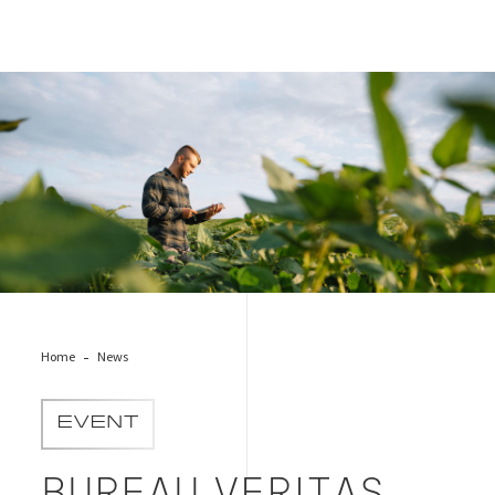
BV_CRE_Agriulture-bio
Home
News
EVENT