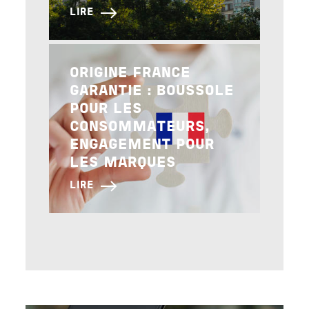
LIRE
Image
ORIGINE FRANCE
GARANTIE : BOUSSOLE
POUR LES
CONSOMMATEURS,
ENGAGEMENT POUR
LES MARQUES
LIRE