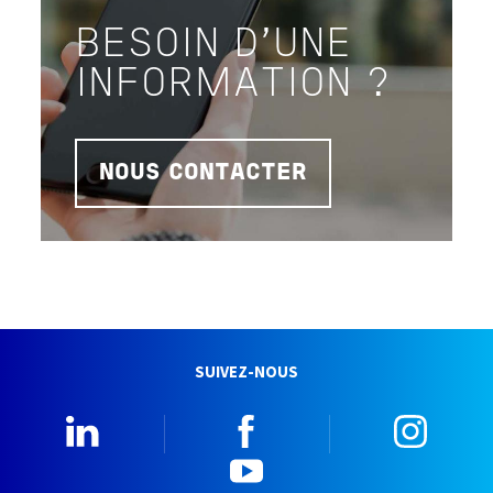
BESOIN D'UNE
INFORMATION ?
NOUS CONTACTER
SUIVEZ-NOUS
Linkedin
Facebook
Insta
YouTube