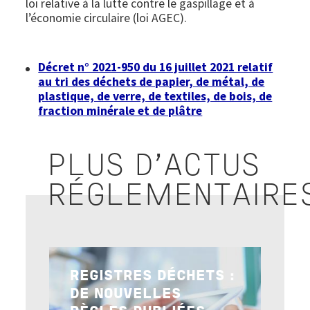
loi relative à la lutte contre le gaspillage et à
l’économie circulaire (loi AGEC).
Décret n° 2021-950 du 16 juillet 2021 relatif
au tri des déchets de papier, de métal, de
plastique, de verre, de textiles, de bois, de
fraction minérale et de plâtre
PLUS D'ACTUS
RÉGLEMENTAIRE
Image
REGISTRES DÉCHETS :
DE NOUVELLES