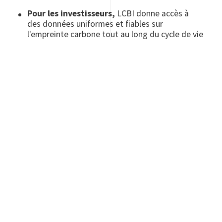
Pour les investisseurs,
LCBI donne accès à
des données uniformes et fiables sur
l'empreinte carbone tout au long du cycle de vie
des bâtiments, servant d'indicateur fiable pour
l'investissement.
En effet, la
méthodologie LCBI
permet de fixer
une trajectoire claire pour les maîtres
d’ouvrage et de les aider à progresser dans la
mesure de l’empreinte carbone de leur
patrimoine bâti sur tout son cycle de vie.
FAIRE UNE
DEMANDE DE
DEVIS
OU DE
CONTACT