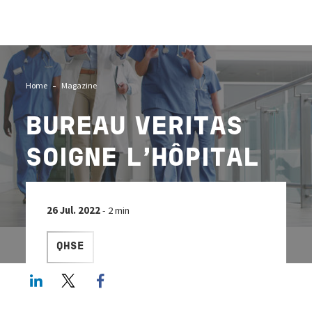
Image
Home
Magazine
BUREAU VERITAS
SOIGNE L’HÔPITAL
26 Jul. 2022
- 2 min
QHSE
LinkedIn
Twitter
Facebook share