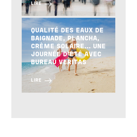
LIRE
Image
QUALITÉ DES EAUX DE
BAIGNADE, PLANCHA,
CRÈME SOLAIRE... UNE
JOURNÉE D’ÉTÉ AVEC
BUREAU VERITAS
LIRE