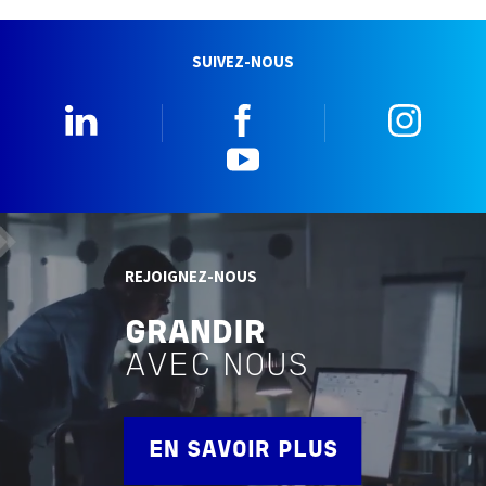
SUIVEZ-NOUS
Linkedin
Facebook
Insta
YouTube
REJOIGNEZ-NOUS
GRANDIR
AVEC NOUS
EN SAVOIR PLUS