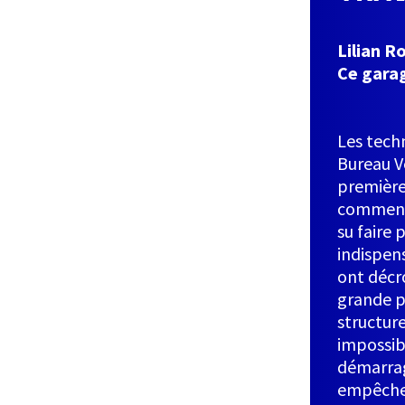
Lilian R
Ce garag
Les tech
Bureau Ve
première
comment 
su faire
indispens
ont décro
grande p
structure
impossib
démarrag
empêchen