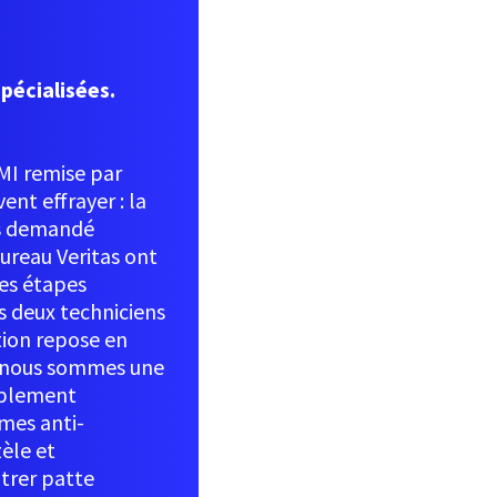
spécialisées.
RMI remise par
ent effrayer : la
es demandé
Bureau Veritas ont
les étapes
s deux techniciens
tion repose en
si nous sommes une
implement
èmes anti-
èle et
trer patte