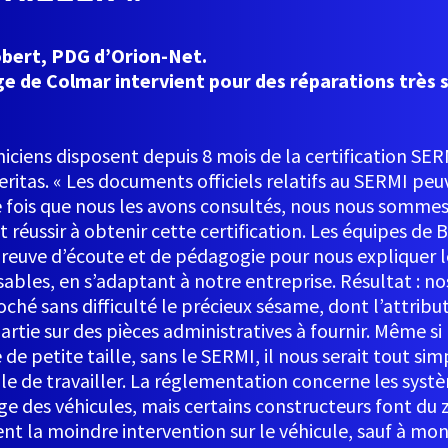
obert, PDG d’Orion-Net.
e de Colmar intervient pour des réparations très 
niciens disposent depuis 8 mois de la certification SE
ritas. « Les documents officiels relatifs au SERMI peuv
 fois que nous les avons consultés, nous nous somm
réussir à obtenir cette certification. Les équipes de 
 preuve d’écoute et de pédagogie pour nous expliquer 
ables, en s’adaptant à notre entreprise. Résultat : no
ché sans difficulté le précieux sésame, dont l’attribu
artie sur des pièces administratives à fournir. Même 
 de petite taille, sans le SERMI, il nous serait tout s
le de travailler. La réglementation concerne les syst
e des véhicules, mais certains constructeurs font du z
t la moindre intervention sur le véhicule, sauf à mon