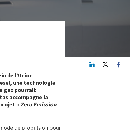
LinkedIn
Twitte
ein de l’Union
iesel, une technologie
e gaz pourrait
ritas accompagne la
projet «
Zero Emission
u mode de propulsion pour