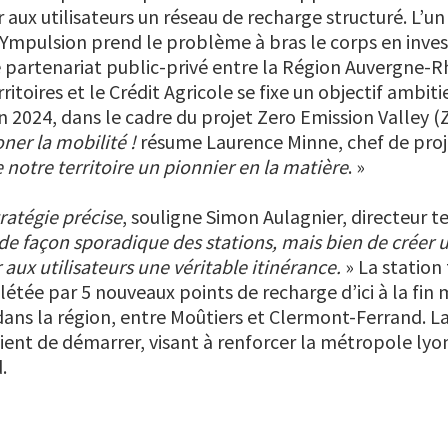
 aux utilisateurs un réseau de recharge structuré. L’un
HYmpulsion prend le problème à bras le corps en inve
 partenariat public-privé entre la Région Auvergne-R
itoires et le Crédit Agricole se fixe un objectif ambiti
fin 2024, dans le cadre du projet Zero Emission Valley (
ner la mobilité !
résume Laurence Minne, chef de proj
e notre territoire un pionnier en la matière
. »
ratégie précise
, souligne Simon Aulagnier, directeur 
 de façon sporadique des stations, mais bien de créer 
r aux utilisateurs une véritable itinérance.
» La station
étée par 5 nouveaux points de recharge d’ici à la fin 
ans la région, entre Moûtiers et Clermont-Ferrand. L
vient de démarrer, visant à renforcer la métropole ly
.