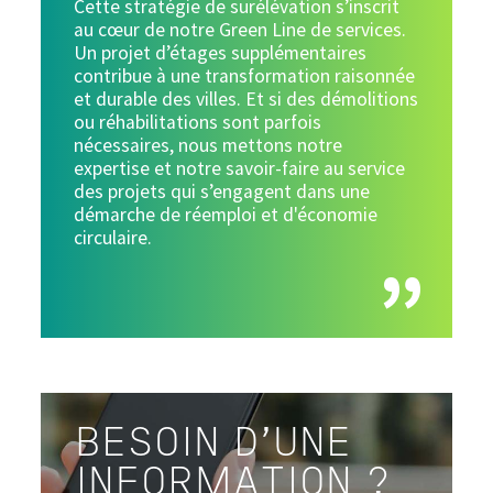
Cette stratégie de surélévation s’inscrit
au cœur de notre Green Line de services.
Un projet d’étages supplémentaires
contribue à une transformation raisonnée
et durable des villes. Et si des démolitions
ou réhabilitations sont parfois
nécessaires, nous mettons notre
expertise et notre savoir-faire au service
des projets qui s’engagent dans une
démarche de réemploi et d'économie
circulaire.
BESOIN D'UNE
INFORMATION ?