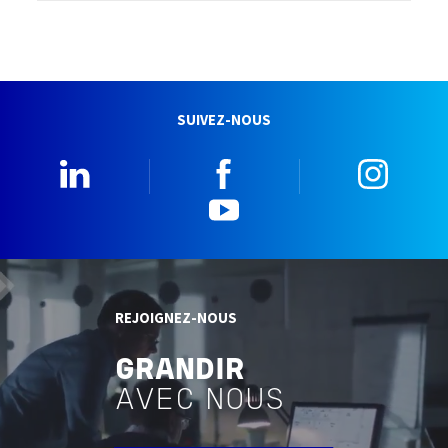
SUIVEZ-NOUS
Linkedin
Facebook
Insta
YouTube
REJOIGNEZ-NOUS
GRANDIR
AVEC NOUS