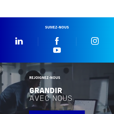
SUIVEZ-NOUS
Linkedin
Facebook
Insta
YouTube
REJOIGNEZ-NOUS
GRANDIR
AVEC NOUS