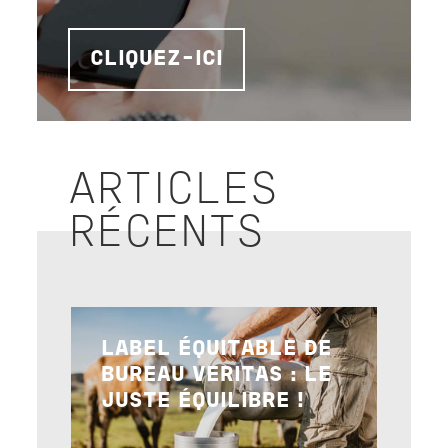
CLIQUEZ-ICI
ARTICLES
RÉCENTS
Image
LABEL ÉQUITABLE DE
BUREAU VERITAS : LE
JUSTE ÉQUILIBRE !