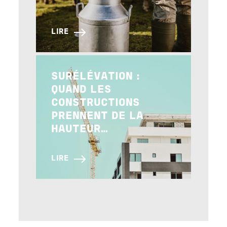
LIRE
Image
SURÉLÉVATION :
QUAND LES
CONSTRUCTIONS
PRENNENT DE LA
HAUTEUR…
LIRE