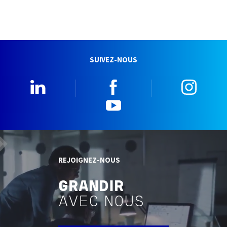
SUIVEZ-NOUS
Linkedin
Facebook
Insta
YouTube
REJOIGNEZ-NOUS
GRANDIR
AVEC NOUS