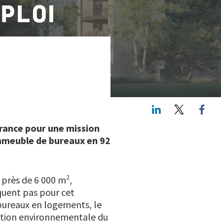
PLOI
LinkedIn
Twitte
France pour une mission
mmeuble de bureaux en 92
2
e près de 6 000 m
,
quent pas pour cet
bureaux en logements, le
mbition environnementale du