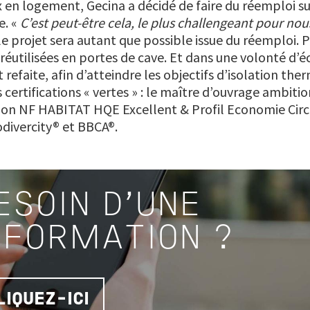
en logement, Gecina a décidé de faire du réemploi sur
e. «
C’est peut-être cela, le plus challengeant pour nou
le projet sera autant que possible issue du réemploi. Pa
réutilisées en portes de cave. Et dans une volonté d’é
efaite, afin d’atteindre les objectifs d’isolation th
s certifications « vertes » : le maître d’ouvrage ambiti
ation NF HABITAT HQE Excellent & Profil Economie Circu
odivercity® et BBCA®.
ESOIN D'UNE
NFORMATION ?
LIQUEZ-ICI