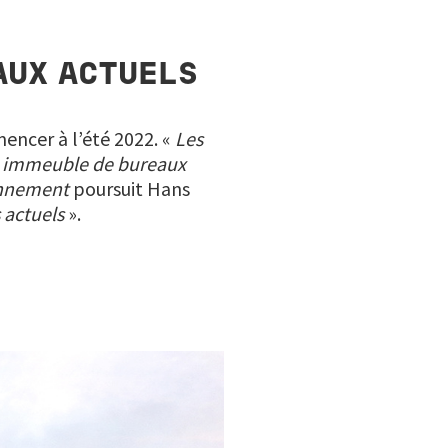
AUX ACTUELS
encer à l’été 2022. «
Les
t immeuble de bureaux
onnement
poursuit Hans
 actuels
».