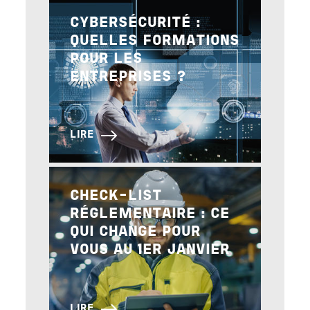
Image
CYBERSÉCURITÉ :
QUELLES FORMATIONS
POUR LES
ENTREPRISES ?
LIRE
Image
CHECK-LIST
RÉGLEMENTAIRE : CE
QUI CHANGE POUR
VOUS AU 1ER JANVIER
LIRE