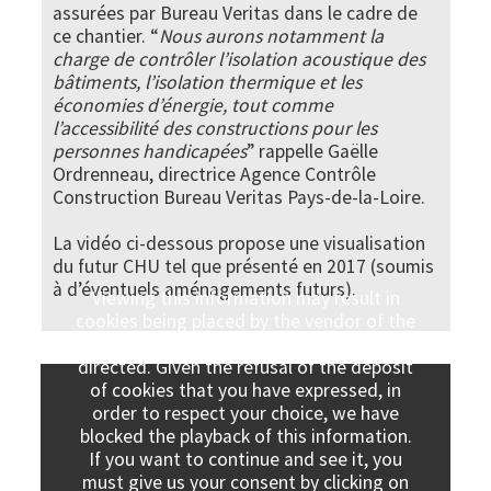
assurées par Bureau Veritas dans le cadre de
ce chantier. “
Nous aurons notamment la
charge de contrôler l’isolation acoustique des
bâtiments, l’isolation thermique et les
économies d’énergie, tout comme
l’accessibilité des constructions pour les
personnes handicapées
” rappelle Gaëlle
Ordrenneau, directrice Agence Contrôle
Construction Bureau Veritas Pays-de-la-Loire.
La vidéo ci-dessous propose une visualisation
du futur CHU tel que présenté en 2017 (soumis
à d’éventuels aménagements futurs).
Viewing this information may result in
cookies being placed by the vendor of the
data platform to which you will be
directed. Given the refusal of the deposit
of cookies that you have expressed, in
order to respect your choice, we have
blocked the playback of this information.
If you want to continue and see it, you
must give us your consent by clicking on