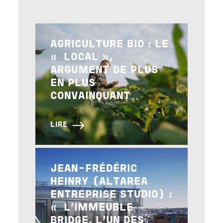
Image
AGRICULTURE BIO : LE
« LOCAL »,
ARGUMENT DE PLUS
EN PLUS
CONVAINQUANT
LIRE
Image
JEAN-FRÉDÉRIC
HEINRY (ALTAREA
ENTREPRISE STUDIO) :
« L’IMMEUBLE
BRIDGE, L’UN DES