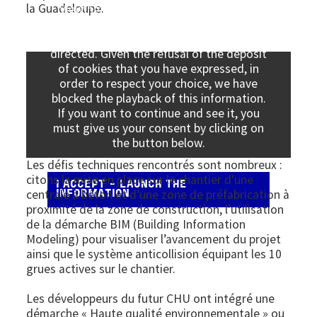
la Guadeloupe.
Viewing this information may result in
cookies being placed by the vendor of the
data platform to which you will be
directed. Given the refusal of the deposit
of cookies that you have expressed, in
order to respect your choice, we have
blocked the playback of this information.
If you want to continue and see it, you
must give us your consent by clicking on
the button below.
Les défis techniques rencontrés sont nombreux :
citons la mise en place sur le chantier d'une
I ACCEPT - LAUNCH THE
centrale à béton et d’une zone de préfabrication à
INFORMATION
proximité de la zone de construction, l’utilisation
de la démarche BIM (Building Information
Modeling) pour visualiser l’avancement du projet
ainsi que le système anticollision équipant les 10
grues actives sur le chantier.
Les développeurs du futur CHU ont intégré une
démarche « Haute qualité environnementale » ou