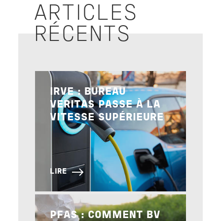
ARTICLES
RÉCENTS
Image
IRVE : BUREAU
VERITAS PASSE À LA
VITESSE SUPÉRIEURE
LIRE
Image
PFAS : COMMENT BV