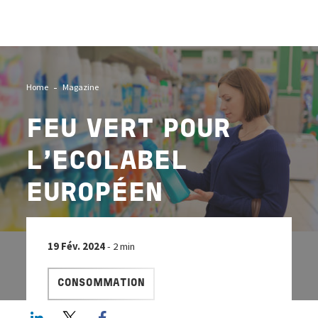
Image
Home
Magazine
FEU VERT POUR
L'ECOLABEL
EUROPÉEN
19 Fév. 2024
- 2 min
CONSOMMATION
LinkedIn
Twitter
Facebook share