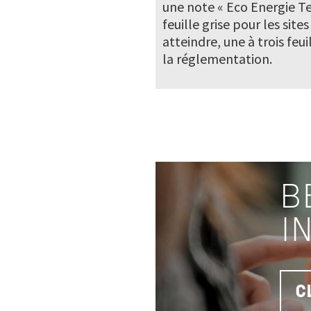
une note « Eco Energie Te
feuille grise pour les site
atteindre, une à trois feui
la réglementation.
B
I
C