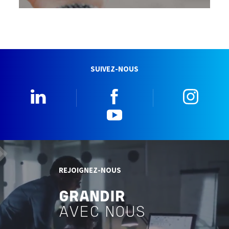
SUIVEZ-NOUS
Linkedin
Facebook
Insta
YouTube
REJOIGNEZ-NOUS
GRANDIR
AVEC NOUS