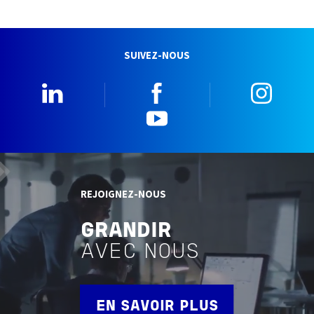
SUIVEZ-NOUS
Linkedin
Facebook
Insta
YouTube
REJOIGNEZ-NOUS
GRANDIR
AVEC NOUS
EN SAVOIR PLUS