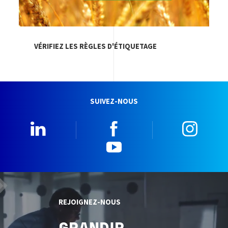
VÉRIFIEZ LES RÈGLES D'ÉTIQUETAGE
SUIVEZ-NOUS
Linkedin
Facebook
Insta
YouTube
REJOIGNEZ-NOUS